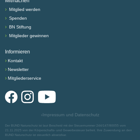
Mitmachen
›
Mitglied werden
›
Spenden
›
BN Stiftung
›
Mitglieder gewinnen
Informieren
›
Kontakt
›
Newsletter
›
Mitgliederservice
Facebook
Instagram
YouTube
›
Impressum und Datenschutz
Der BUND Naturschutz ist laut Bescheid mit der Steuernummer 244/147/80055 vom
21.11.2025 von der Körperschafts- und Gewerbesteuer befreit. Ihre Zuwendung an den
BUND Naturschutz ist steuerlich absetzbar.